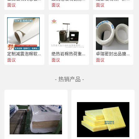
面议
面议
面议
定制减震泡棉软木贴自粘中空保护垫玻璃EVA泡棉玻璃贴 软木垫
绝热岩棉热荷重 热荷重收缩温度试验仪
卓瑞密封出品搪玻璃上用四氟夹石棉包覆垫片
面议
面议
面议
- 热销产品 -