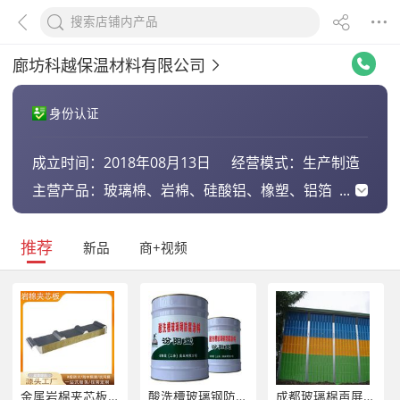
廊坊科越保温材料有限公司
身份认证
成立时间：
2018年08月13日
经营模式：
生产制造
主营产品：
玻璃棉、岩棉、硅酸铝、橡塑、铝箔
纸、无纺布、钢丝绳丝网、隔汽膜、
防水透气膜
推荐
新品
商+视频
金属岩棉夹芯板屋面 防火保温防水 钢结构厂房屋面
酸洗槽玻璃钢防腐涂料。石棉水泥、木材、工业。
成都玻璃棉声屏障；成都声屏障报价；成都彩色声屏障厂